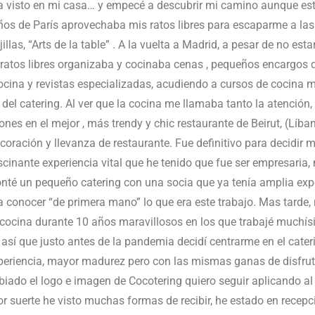
ía visto en mi casa… y empecé a descubrir mi camino aunque es
 años de París aprovechaba mis ratos libres para escaparme a la
illas, “Arts de la table” . A la vuelta a Madrid, a pesar de no e
 ratos libres organizaba y cocinaba cenas , pequeños encargos 
cocina y revistas especializadas, acudiendo a cursos de cocina 
 del catering. Al ver que la cocina me llamaba tanto la atención,
nes en el mejor , más trendy y chic restaurante de Beirut, (Líba
oración y llevanza de restaurante. Fue definitivo para decidir mo
scinante experiencia vital que he tenido que fue ser empresaria,
nté un pequeño catering con una socia que ya tenía amplia exper
 conocer “de primera mano” lo que era este trabajo. Mas tarde,
 cocina durante 10 años maravillosos en los que trabajé muchísi
así que justo antes de la pandemia decidí centrarme en el cateri
eriencia, mayor madurez pero con las mismas ganas de disfrutar
do el logo e imagen de Cocotering quiero seguir aplicando al ca
r suerte he visto muchas formas de recibir, he estado en rece